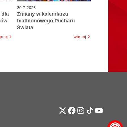
20
-
7
-
2026
 dla
Zmiany w kalendarzu
iów
biathlonowego Pucharu
Świata
ęcej
więcej