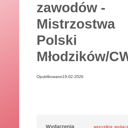
zawodów -
Mistrzostwa
Polski
Młodzików/CW
Opublikowano
19
-
02
-
2026
Wydarzenia
wszystkie wydar