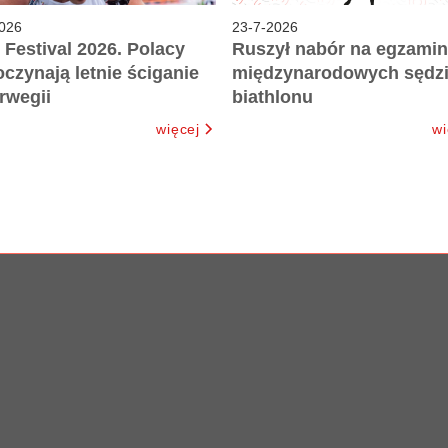
026
23
-
7
-
2026
 Festival 2026. Polacy
Ruszył nabór na egzamin
czynają letnie ściganie
międzynarodowych sędz
rwegii
biathlonu
więcej
wi