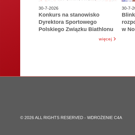
30
-
7
-
2026
30
-
7
-
2
Konkurs na stanowisko
Blink
Dyrektora Sportowego
rozpo
Polskiego Związku Biathlonu
w No
więcej
© 2026 ALL RIGHTS RESERVED -
WDROŻENIE C4A