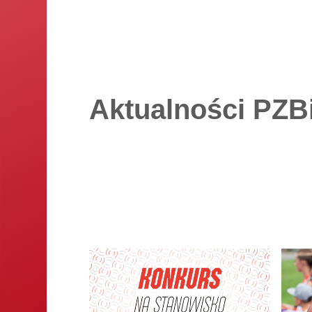
19.09.2026
-
19.09.2026
Mistrzostwa Polski w biathlonie na
nartorolkach
Duszniki-Zdrój
25.09.2026
-
27.09.2026
Aktualności PZB