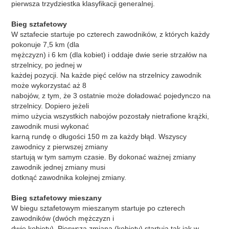
pierwsza trzydziestka klasyfikacji generalnej.
Bieg sztafetowy
W sztafecie startuje po czterech zawodników, z których każdy
pokonuje 7,5 km (dla
mężczyzn) i 6 km (dla kobiet) i oddaje dwie serie strzałów na
strzelnicy, po jednej w
każdej pozycji. Na każde pięć celów na strzelnicy zawodnik
może wykorzystać aż 8
nabojów, z tym, że 3 ostatnie może doładować pojedynczo na
strzelnicy. Dopiero jeżeli
mimo użycia wszystkich nabojów pozostały nietrafione krążki,
zawodnik musi wykonać
karną rundę o długości 150 m za każdy błąd. Wszyscy
zawodnicy z pierwszej zmiany
startują w tym samym czasie. By dokonać ważnej zmiany
zawodnik jednej zmiany musi
dotknąć zawodnika kolejnej zmiany.
Bieg sztafetowy mieszany
W biegu sztafetowym mieszanym startuje po czterech
zawodników (dwóch mężczyzn i
dwie kobiety). Pierwsza zmiana (kobiety) startują tak jak w