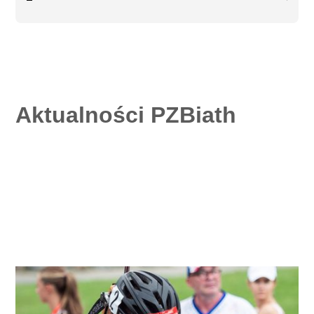
Mistrzostwa Polski w biathlonie na nartorolkach
Duszniki-Zdrój
25.09.2026
-
27.09.2026
Aktualności PZBiath