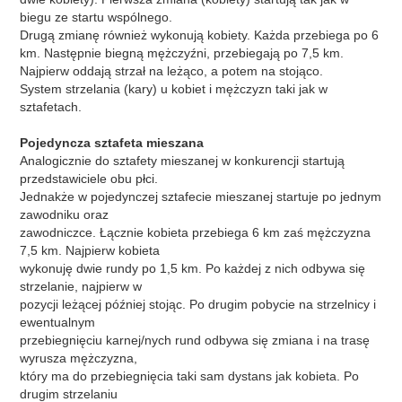
biegu ze startu wspólnego.
Drugą zmianę również wykonują kobiety. Każda przebiega po 6
km. Następnie biegną mężczyźni, przebiegają po 7,5 km.
Najpierw oddają strzał na leżąco, a potem na stojąco.
System strzelania (kary) u kobiet i mężczyzn taki jak w
sztafetach.
Pojedyncza sztafeta mieszana
Analogicznie do sztafety mieszanej w konkurencji startują
przedstawiciele obu płci.
Jednakże w pojedynczej sztafecie mieszanej startuje po jednym
zawodniku oraz
zawodniczce. Łącznie kobieta przebiega 6 km zaś mężczyzna
7,5 km. Najpierw kobieta
wykonuję dwie rundy po 1,5 km. Po każdej z nich odbywa się
strzelanie, najpierw w
pozycji leżącej później stojąc. Po drugim pobycie na strzelnicy i
ewentualnym
przebiegnięciu karnej/nych rund odbywa się zmiana i na trasę
wyrusza mężczyzna,
który ma do przebiegnięcia taki sam dystans jak kobieta. Po
drugim strzelaniu