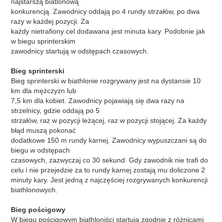
najstarszą biatlonową
konkurencją. Zawodnicy oddają po 4 rundy strzałów, po dwa
razy w każdej pozycji. Za
każdy nietrafiony cel dodawana jest minuta kary. Podobnie jak
w biegu sprinterskim
zawodnicy startują w odstępach czasowych.
Bieg sprinterski
Bieg sprinterski w biathlonie rozgrywany jest na dystansie 10
km dla mężczyzn lub
7,5 km dla kobiet. Zawodnicy pojawiają się dwa razy na
strzelnicy, gdzie oddają po 5
strzałów, raz w pozycji leżącej, raz w pozycji stojącej. Za każdy
błąd muszą pokonać
dodatkowe 150 m rundy karnej. Zawodnicy wypuszczani są do
biegu w odstępach
czasowych, zazwyczaj co 30 sekund. Gdy zawodnik nie trafi do
celu i nie przejedzie za to rundy karnej zostają mu doliczone 2
minuty kary. Jest jedną z najczęściej rozgrywanych konkurencji
biathlonowych.
Bieg pościgowy
W biegu pościgowym biathloniści startują zgodnie z różnicami