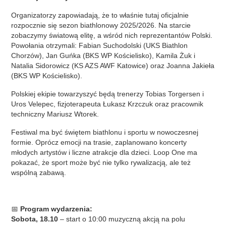
Organizatorzy zapowiadają, że to właśnie tutaj oficjalnie
rozpocznie się sezon biathlonowy 2025/2026. Na starcie
zobaczymy światową elitę, a wśród nich reprezentantów Polski.
Powołania otrzymali: Fabian Suchodolski (UKS Biathlon
Chorzów), Jan Guńka (BKS WP Kościelisko), Kamila Żuk i
Natalia Sidorowicz (KS AZS AWF Katowice) oraz Joanna Jakieła
(BKS WP Kościelisko).
Polskiej ekipie towarzyszyć będą trenerzy Tobias Torgersen i
Uros Velepec, fizjoterapeuta Łukasz Krzczuk oraz pracownik
techniczny Mariusz Wtorek.
Festiwal ma być świętem biathlonu i sportu w nowoczesnej
formie. Oprócz emocji na trasie, zaplanowano koncerty
młodych artystów i liczne atrakcje dla dzieci. Loop One ma
pokazać, że sport może być nie tylko rywalizacją, ale też
wspólną zabawą.
📅
Program wydarzenia:
Sobota, 18.10
– start o 10:00 muzyczną akcją na polu