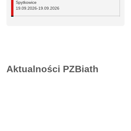
Spytkowice
19.09.2026
-
19.09.2026
Mistrzostwa Polski w biathlonie na nartorolkach
Duszniki-Zdrój
25.09.2026
-
27.09.2026
Aktualności PZBiath