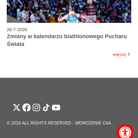
20
-
7
-
2026
Zmiany w kalendarzu biathlonowego Pucharu
Świata
więcej
© 2026 ALL RIGHTS RESERVED -
WDROŻENIE C4A