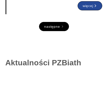
więcej
następne
Aktualności PZBiath