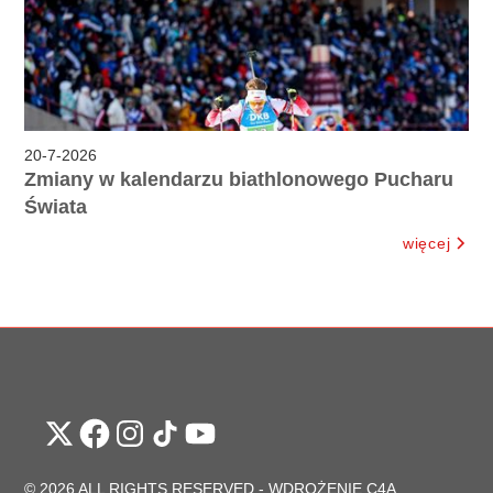
20
-
7
-
2026
Zmiany w kalendarzu biathlonowego Pucharu
Świata
więcej
© 2026 ALL RIGHTS RESERVED -
WDROŻENIE C4A