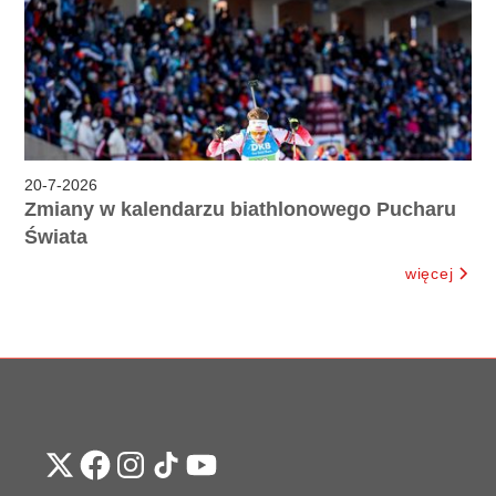
20
-
7
-
2026
Zmiany w kalendarzu biathlonowego Pucharu
Świata
więcej