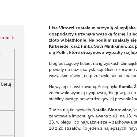
Lisa Vittozzi została mistrzynią olimpij
gospodarzy utrzymała wysoką formę i sięg
zenia
złoto w biathlonie. Na podium znalazły si
Kirkeeide, oraz Finka Suvi Minkkinen. Za
się Polki, które drużynowo wypadły najlepi
r
Bieg pościgowy kobiet na igrzyskach olimpijs
powody do dużej satysfakcji. Biało-czerwone 
wszystkim równo, co przełożyło się na znako
 Celuj
Najwyżej sklasyfikowaną Polką była
Kamila 
zachowała wysoką dyspozycję biegową, a na str
stabilny występ potwierdzający jej przynależno
Tuż za nią finiszowała
Natalia Sidorowicz
, k
zanotowała imponujący awans z 41. na 13. mi
23. w biegu i co najważniejsze – zachowała st
20 z 20 strzałów. To jeden z najlepszych ind