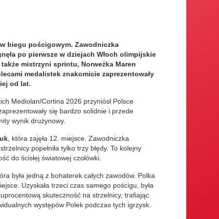
ską w biegu pościgowym. Zawodniczka
nęła po pierwsze w dziejach Włoch olimpijskie
ę także mistrzyni sprintu, Norweżka Maren
 plecami medalistek znakomicie zaprezentowały
ej od lat.
kich Mediolan/Cortina 2026 przyniósł Polsce
zaprezentowały się bardzo solidnie i przede
mity wynik drużynowy.
Żuk
, która zajęła 12. miejsce. Zawodniczka
zelnicy popełniła tylko trzy błędy. To kolejny
ść do ścisłej światowej czołówki.
tóra była jedną z bohaterek całych zawodów. Polka
ejsce. Uzyskała trzeci czas samego pościgu, była
uprocentową skuteczność na strzelnicy, trafiając
ywidualnych występów Polek podczas tych igrzysk.