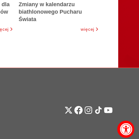
 dla
Zmiany w kalendarzu
iów
biathlonowego Pucharu
Świata
ęcej
więcej