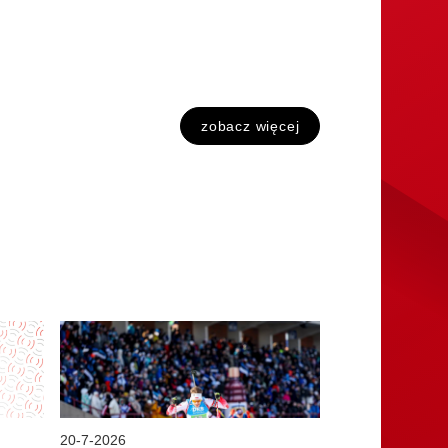
zobacz więcej
20
-
7
-
2026