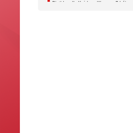
Biathlon dla Każdego Wysowa-Zdrój
Wysowa-Zdrój
13.09.2026
-
13.09.2026
Biathlon dla Każdego Spytkowice
Spytkowice
19.09.2026
-
19.09.2026
Mistrzostwa Polski w biathlonie na
nartorolkach
Duszniki-Zdrój
25.09.2026
-
27.09.2026