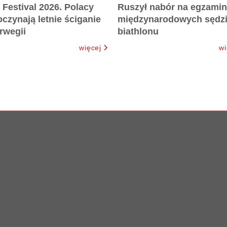
 Festival 2026. Polacy
Ruszył nabór na egzamin
czynają letnie ściganie
międzynarodowych sędz
rwegii
biathlonu
więcej
wi