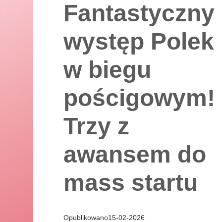
Fantastyczny
występ Polek
w biegu
pościgowym!
Trzy z
awansem do
mass startu
Opublikowano
15
-
02
-
2026