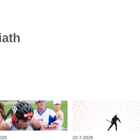
iath
026
23
-
7
-
2026