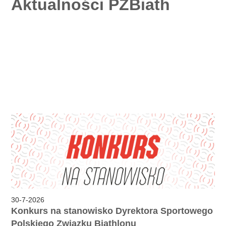
Aktualności PZBiath
30
-
7
-
2026
Konkurs na stanowisko Dyrektora Sportowego
Polskiego Związku Biathlonu