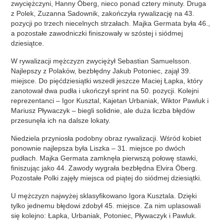
zwyciężczyni, Hanny Öberg, nieco ponad cztery minuty. Druga
z Polek, Zuzanna Sadownik, zakończyła rywalizację na 43.
pozycji po trzech niecelnych strzałach. Majka Germata była 46.,
a pozostałe zawodniczki finiszowały w szóstej i siódmej
dziesiątce.
W rywalizacji mężczyzn zwyciężył Sebastian Samuelsson.
Najlepszy z Polaków, bezbłędny Jakub Potoniec, zajął 39.
miejsce. Do pięćdziesiątki wszedł jeszcze Maciej Łapka, który
zanotował dwa pudła i ukończył sprint na 50. pozycji. Kolejni
reprezentanci – Igor Kusztal, Kajetan Urbaniak, Wiktor Pawluk i
Mariusz Pływaczyk – biegli solidnie, ale duża liczba błędów
przesunęła ich na dalsze lokaty.
Niedziela przyniosła podobny obraz rywalizacji. Wśród kobiet
ponownie najlepsza była Liszka – 31. miejsce po dwóch
pudłach. Majka Germata zamknęła pierwszą połowę stawki,
finiszując jako 44. Zawody wygrała bezbłędna Elvira Öberg.
Pozostałe Polki zajęły miejsca od piątej do siódmej dziesiątki.
U mężczyzn najwyżej sklasyfikowano Igora Kusztala. Dzięki
tylko jednemu błędowi zdobył 45. miejsce. Za nim uplasowali
się kolejno: Łapka, Urbaniak, Potoniec, Pływaczyk i Pawluk.