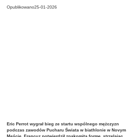
Opublikowano
25
-
01
-
2026
Eric Perrot wygrał bieg ze startu wspólnego mężczyzn
podczas zawodów Pucharu Świata w biathlonie w Novym
Meście. Francuz potwierdził znakomitą formę, strzelając