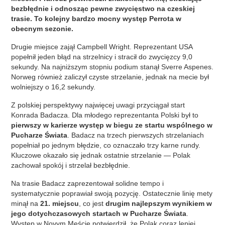
bezbłędnie i odnosząc pewne zwycięstwo na czeskiej
trasie. To kolejny bardzo mocny występ Perrota w
obecnym sezonie.
Drugie miejsce zajął Campbell Wright. Reprezentant USA
popełnił jeden błąd na strzelnicy i stracił do zwycięzcy 9,0
sekundy. Na najniższym stopniu podium stanął Sverre Aspenes.
Norweg również zaliczył czyste strzelanie, jednak na mecie był
wolniejszy o 16,2 sekundy.
Z polskiej perspektywy najwięcej uwagi przyciągał start
Konrada Badacza. Dla młodego reprezentanta Polski był to
pierwszy w karierze występ w biegu ze startu wspólnego w
Pucharze Świata
. Badacz na trzech pierwszych strzelaniach
popełniał po jednym błędzie, co oznaczało trzy karne rundy.
Kluczowe okazało się jednak ostatnie strzelanie — Polak
zachował spokój i strzelał bezbłędnie.
Na trasie Badacz zaprezentował solidne tempo i
systematycznie poprawiał swoją pozycję. Ostatecznie linię mety
minął na
21. miejscu
, co jest
drugim najlepszym wynikiem w
jego dotychczasowych startach w Pucharze Świata
.
Występ w Novym Meście potwierdził, że Polak coraz lepiej