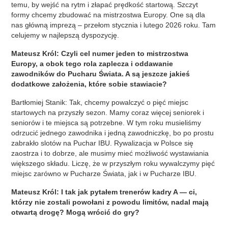
temu, by wejść na rytm i złapać prędkość startową. Szczyt
formy chcemy zbudować na mistrzostwa Europy. One są dla
nas główną imprezą – przełom stycznia i lutego 2026 roku. Tam
celujemy w najlepszą dyspozycję.
Mateusz Król: Czyli cel numer jeden to mistrzostwa
Europy, a obok tego rola zaplecza i oddawanie
zawodników do Pucharu Świata. A są jeszcze jakieś
dodatkowe założenia, które sobie stawiacie?
Bartłomiej Stanik: Tak, chcemy powalczyć o pięć miejsc
startowych na przyszły sezon. Mamy coraz więcej seniorek i
seniorów i te miejsca są potrzebne. W tym roku musieliśmy
odrzucić jednego zawodnika i jedną zawodniczkę, bo po prostu
zabrakło slotów na Puchar IBU. Rywalizacja w Polsce się
zaostrza i to dobrze, ale musimy mieć możliwość wystawiania
większego składu. Liczę, że w przyszłym roku wywalczymy pięć
miejsc zarówno w Pucharze Świata, jak i w Pucharze IBU.
Mateusz Król: I tak jak pytałem trenerów kadry A — ci,
którzy nie zostali powołani z powodu limitów, nadal mają
otwartą drogę? Mogą wrócić do gry?