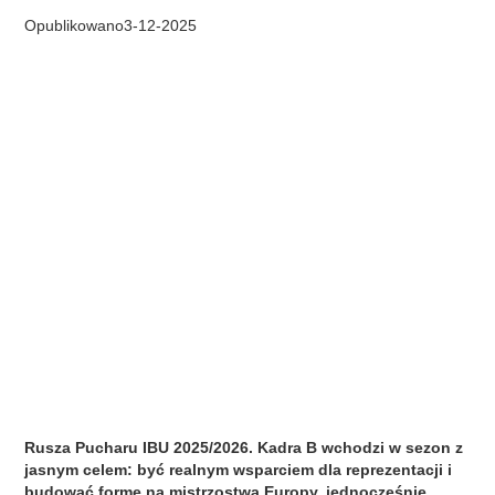
Opublikowano
3
-
12
-
2025
Rusza Pucharu IBU 2025/2026. Kadra B wchodzi w sezon z
jasnym celem: być realnym wsparciem dla reprezentacji i
budować formę na mistrzostwa Europy, jednocześnie