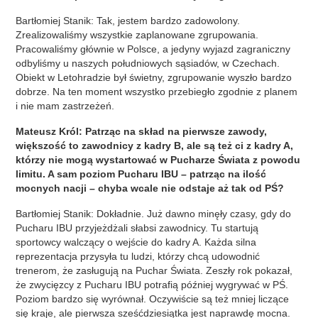
Bartłomiej Stanik: Tak, jestem bardzo zadowolony.
Zrealizowaliśmy wszystkie zaplanowane zgrupowania.
Pracowaliśmy głównie w Polsce, a jedyny wyjazd zagraniczny
odbyliśmy u naszych południowych sąsiadów, w Czechach.
Obiekt w Letohradzie był świetny, zgrupowanie wyszło bardzo
dobrze. Na ten moment wszystko przebiegło zgodnie z planem
i nie mam zastrzeżeń.
Mateusz Król: Patrząc na skład na pierwsze zawody,
większość to zawodnicy z kadry B, ale są też ci z kadry A,
którzy nie mogą wystartować w Pucharze Świata z powodu
limitu. A sam poziom Pucharu IBU – patrząc na ilość
mocnych nacji – chyba wcale nie odstaje aż tak od PŚ?
Bartłomiej Stanik: Dokładnie. Już dawno minęły czasy, gdy do
Pucharu IBU przyjeżdżali słabsi zawodnicy. Tu startują
sportowcy walczący o wejście do kadry A. Każda silna
reprezentacja przysyła tu ludzi, którzy chcą udowodnić
trenerom, że zasługują na Puchar Świata. Zeszły rok pokazał,
że zwycięzcy z Pucharu IBU potrafią później wygrywać w PŚ.
Poziom bardzo się wyrównał. Oczywiście są też mniej liczące
się kraje, ale pierwsza sześćdziesiątka jest naprawdę mocna.