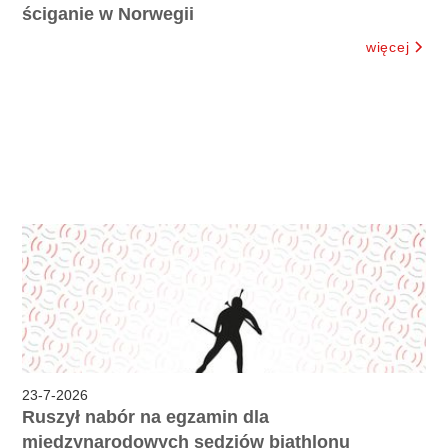
ściganie w Norwegii
więcej
23
-
7
-
2026
Ruszył nabór na egzamin dla
międzynarodowych sędziów biathlonu