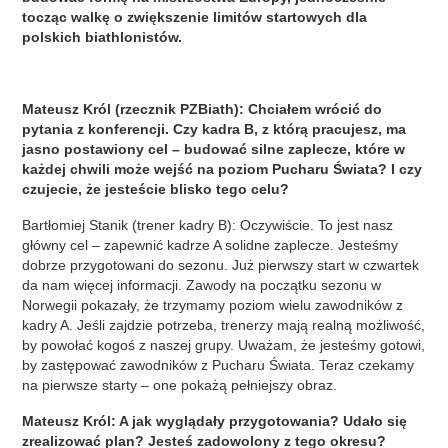
tocząc walkę o zwiększenie limitów startowych dla
polskich biathlonistów.
Mateusz Król (rzecznik PZBiath): Chciałem wrócić do
pytania z konferencji. Czy kadra B, z którą pracujesz, ma
jasno postawiony cel – budować silne zaplecze, które w
każdej chwili może wejść na poziom Pucharu Świata? I czy
czujecie, że jesteście blisko tego celu?
Bartłomiej Stanik (trener kadry B): Oczywiście. To jest nasz
główny cel – zapewnić kadrze A solidne zaplecze. Jesteśmy
dobrze przygotowani do sezonu. Już pierwszy start w czwartek
da nam więcej informacji. Zawody na początku sezonu w
Norwegii pokazały, że trzymamy poziom wielu zawodników z
kadry A. Jeśli zajdzie potrzeba, trenerzy mają realną możliwość,
by powołać kogoś z naszej grupy. Uważam, że jesteśmy gotowi,
by zastępować zawodników z Pucharu Świata. Teraz czekamy
na pierwsze starty – one pokażą pełniejszy obraz.
Mateusz Król: A jak wyglądały przygotowania? Udało się
zrealizować plan? Jesteś zadowolony z tego okresu?