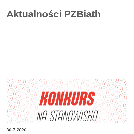
Aktualności PZBiath
30
-
7
-
2026