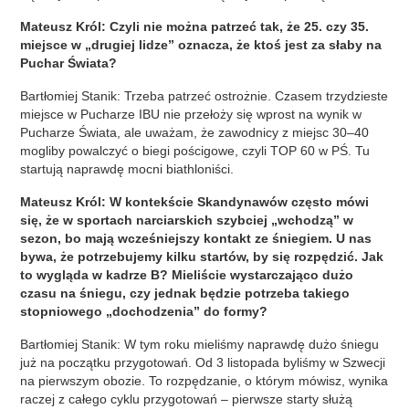
Mateusz Król: Czyli nie można patrzeć tak, że 25. czy 35.
miejsce w „drugiej lidze” oznacza, że ktoś jest za słaby na
Puchar Świata?
Bartłomiej Stanik: Trzeba patrzeć ostrożnie. Czasem trzydzieste
miejsce w Pucharze IBU nie przełoży się wprost na wynik w
Pucharze Świata, ale uważam, że zawodnicy z miejsc 30–40
mogliby powalczyć o biegi pościgowe, czyli TOP 60 w PŚ. Tu
startują naprawdę mocni biathloniści.
Mateusz Król: W kontekście Skandynawów często mówi
się, że w sportach narciarskich szybciej „wchodzą” w
sezon, bo mają wcześniejszy kontakt ze śniegiem. U nas
bywa, że potrzebujemy kilku startów, by się rozpędzić. Jak
to wygląda w kadrze B? Mieliście wystarczająco dużo
czasu na śniegu, czy jednak będzie potrzeba takiego
stopniowego „dochodzenia” do formy?
Bartłomiej Stanik: W tym roku mieliśmy naprawdę dużo śniegu
już na początku przygotowań. Od 3 listopada byliśmy w Szwecji
na pierwszym obozie. To rozpędzanie, o którym mówisz, wynika
raczej z całego cyklu przygotowań – pierwsze starty służą