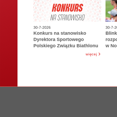
30
-
7
-
2026
30
-
7
-
2
Konkurs na stanowisko
Blink
Dyrektora Sportowego
rozpo
Polskiego Związku Biathlonu
w No
więcej