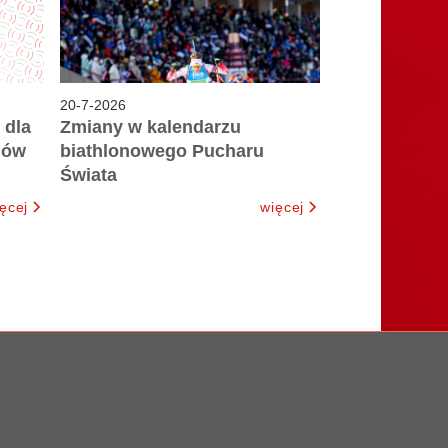
20
-
7
-
2026
 dla
Zmiany w kalendarzu
iów
biathlonowego Pucharu
Świata
ęcej
więcej