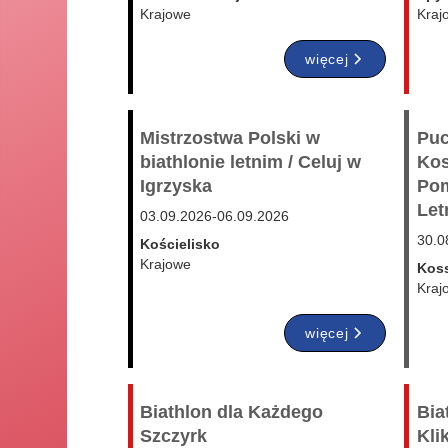
Krajowe
Kraj
więcej
Mistrzostwa Polski w
Puc
biathlonie letnim / Celuj w
Kos
Igrzyska
Pom
Let
03.09.2026
-
06.09.2026
30.0
Kościelisko
Krajowe
Kos
Kraj
więcej
Biathlon dla Każdego
Bia
Szczyrk
Kli