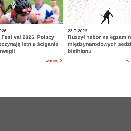
026
23
-
7
-
2026
 Festival 2026. Polacy
Ruszył nabór na egzamin
czynają letnie ściganie
międzynarodowych sędz
rwegii
biathlonu
więcej
wi