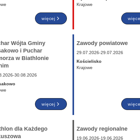
owe
Krajowe
więcej
więce
har Wójta Gminy
Zawody powiatowe
akowo i Puchar
29.07.2026
-
29.07.2026
orza w Biathlonie
Kościelisko
nim
Krajowe
8.2026
-
30.08.2026
sakowo
owe
więcej
więce
thlon dla Każdego
Zawody regionalne
kuszowa
19.06.2026
-
19.06.2026