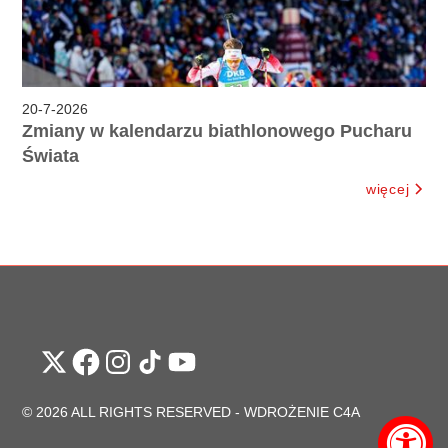
20
-
7
-
2026
Zmiany w kalendarzu biathlonowego Pucharu
Świata
więcej
© 2026 ALL RIGHTS RESERVED -
WDROŻENIE C4A