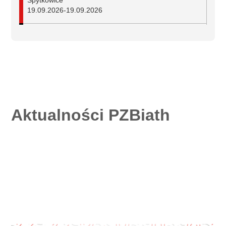
Spytkowice
19.09.2026
-
19.09.2026
Mistrzostwa Polski w biathlonie na nartorolkach
Duszniki-Zdrój
25.09.2026
-
27.09.2026
Aktualności PZBiath