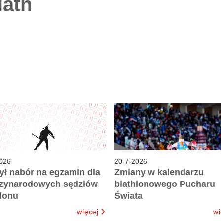
iath
026
20
-
7
-
2026
ył nabór na egzamin dla
Zmiany w kalendarzu
zynarodowych sędziów
biathlonowego Pucharu
hlonu
Świata
więcej
wi