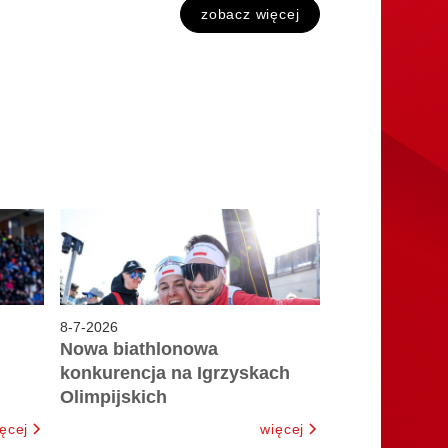
zobacz więcej
8
-
7
-
2026
Nowa biathlonowa
konkurencja na Igrzyskach
Olimpijskich
ęcej
więcej