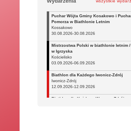
Wydarzenia
wszystkie wydar
Puchar Wójta Gminy Kosakowo i Pucha
Pomorza w Biathlonie Letnim
Kossakowo
30.08.2026
-
30.08.2026
Mistrzostwa Polski w biathlonie letnim /
w Igrzyska
Kościelisko
03.09.2026
-
06.09.2026
Biathlon dla Każdego Iwonicz-Zdrój
Iwonicz-Zdrój
12.09.2026
-
12.09.2026
Biathlon dla Każdego Wysowa-Zdrój
Wysowa-Zdrój
13.09.2026
-
13.09.2026
Biathlon dla Każdego Spytkowice
Spytkowice