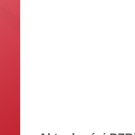
19.09.2026
-
19.09.2026
Mistrzostwa Polski w biathlonie na
nartorolkach
Duszniki-Zdrój
25.09.2026
-
27.09.2026