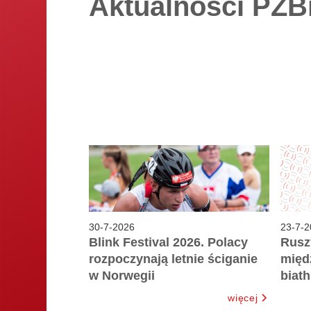
Aktualności PZB
30
-
7
-
2026
23
-
7
-
2
Blink Festival 2026. Polacy
Rusz
rozpoczynają letnie ściganie
międ
w Norwegii
biat
więcej