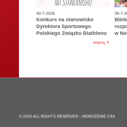
30
-
7
-
2026
30
-
7
-
2
Konkurs na stanowisko
Blink
Dyrektora Sportowego
rozpo
Polskiego Związku Biathlonu
w No
więcej
© 2026 ALL RIGHTS RESERVED -
WDROŻENIE C4A