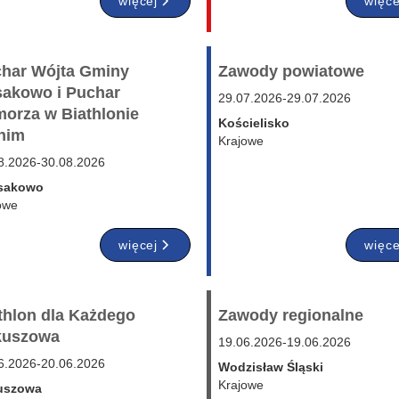
więcej
więce
har Wójta Gminy
Zawody powiatowe
akowo i Puchar
29.07.2026
-
29.07.2026
orza w Biathlonie
Kościelisko
nim
Krajowe
8.2026
-
30.08.2026
sakowo
owe
więcej
więce
thlon dla Każdego
Zawody regionalne
kuszowa
19.06.2026
-
19.06.2026
6.2026
-
20.06.2026
Wodzisław Śląski
Krajowe
uszowa