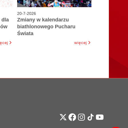
20
-
7
-
2026
 dla
Zmiany w kalendarzu
iów
biathlonowego Pucharu
Świata
ęcej
więcej