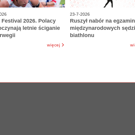
026
23
-
7
-
2026
 Festival 2026. Polacy
Ruszył nabór na egzamin
czynają letnie ściganie
międzynarodowych sędz
rwegii
biathlonu
więcej
wi