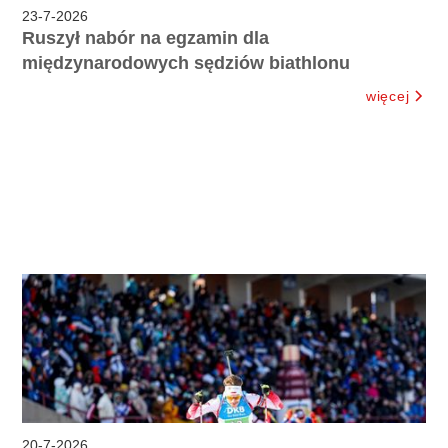
23
-
7
-
2026
Ruszył nabór na egzamin dla
międzynarodowych sędziów biathlonu
więcej
20
-
7
-
2026