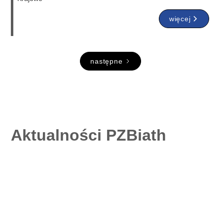
więcej
następne
Aktualności PZBiath