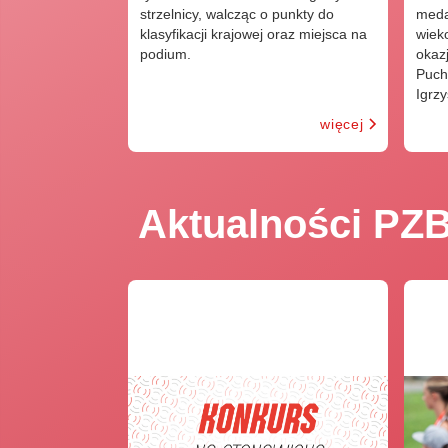
strzelnicy, walcząc o punkty do
meda
klasyfikacji krajowej oraz miejsca na
wiek
podium.
okaz
Puch
Igrzy
więcej
Aktualności PZB