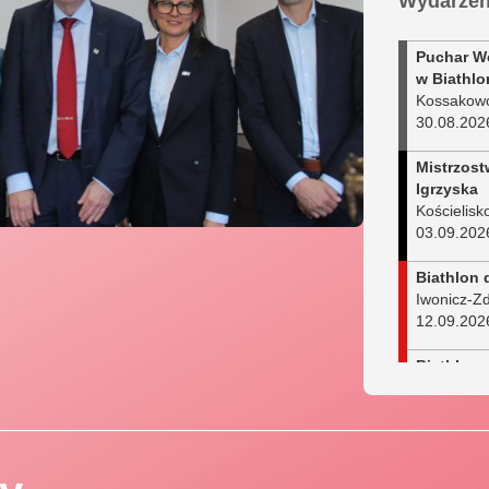
Wydarzen
Puchar W
w Biathlo
Kossakow
30.08.202
Mistrzost
Igrzyska
Kościelisk
03.09.202
Biathlon 
Iwonicz-Zd
12.09.202
Biathlon
Wysowa-Z
13.09.202
Biathlon 
Spytkowic