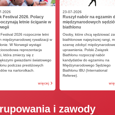
7
-
2026
23
-
07
-
2026
k Festival 2026. Polacy
Ruszył nabór na egzamin d
oczynają letnie ściganie w
międzynarodowych sędzi
wegii
biathlonu
 Festival 2026 rozpocznie letni
Osoby, które chcą sędziować z
n międzynarodowej rywalizacji w
biathlonowe najwyższej rangi, m
lonie. W Norwegii wystąpi
szansę zdobyć międzynarodow
cioosobowa reprezentacja
uprawnienia. Polski Związek
i, która zmierzy się z
Biathlonu rozpoczął nabór
iększymi gwiazdami światowego
kandydatów do egzaminu na
hlonu podczas prestiżowych
Międzynarodowego Sędziego
dów na nartorolkach.
Biathlonu IBU (International
Referee).
więcej
wię
rupowania i zawody