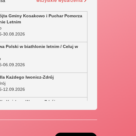
ia
wszystkie wydarzenia
ójta Gminy Kosakowo i Puchar Pomorza
nie Letnim
o
6
-
30.08.2026
wa Polski w biathlonie letnim / Celuj w
o
6
-
06.09.2026
dla Każdego Iwonicz-Zdrój
rój
6
-
12.09.2026
 dla Każdego Wysowa-Zdrój
drój
6
-
13.09.2026
dla Każdego Spytkowice
e