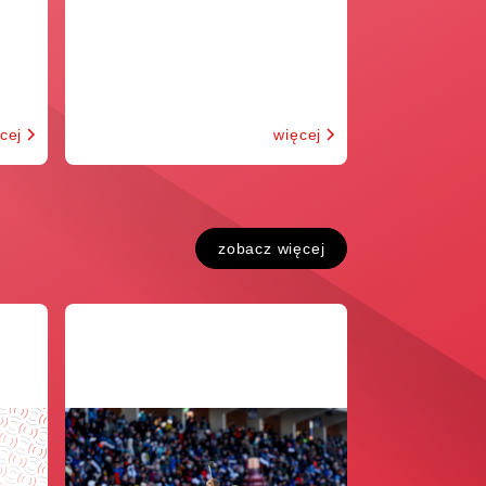
cej
więcej
zobacz więcej