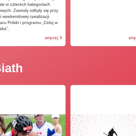
le w czterech kategoriach
owych. Zawody odbyły się przy
ji weekendowej rywalizacji
aru Polski i programu „Celuj w
ska”.
więcej
wię
iath