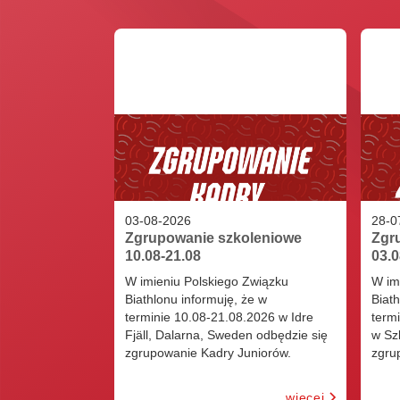
03
-
08
-
2026
28
-
0
Zgrupowanie szkoleniowe
Zgr
10.08-21.08
03.0
W imieniu Polskiego Związku
W im
Biathlonu informuję, że w
Biath
terminie 10.08-21.08.2026 w Idre
term
Fjäll, Dalarna, Sweden odbędzie się
w Szk
zgrupowanie Kadry Juniorów.
zgru
więcej