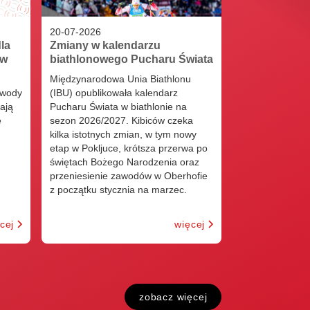
20
-
07
-
2026
la
Zmiany w kalendarzu
ów
biathlonowego Pucharu Świata
Międzynarodowa Unia Biathlonu
awody
(IBU) opublikowała kalendarz
ają
Pucharu Świata w biathlonie na
e
sezon 2026/2027. Kibiców czeka
kilka istotnych zmian, w tym nowy
etap w Pokljuce, krótsza przerwa po
świętach Bożego Narodzenia oraz
przeniesienie zawodów w Oberhofie
z początku stycznia na marzec.
cej
więcej
zobacz więcej