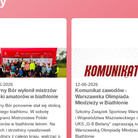
y
19.09.202
Mistrzost
Duszniki-Z
25.09.202
6
-
2026
12
-
06
-
2026
ny Bór wyłonił mistrzów
Komunikat zawodów -
ki amatorów w biathlonie
Warszawska Olimpiada
Młodzieży w Biathlonie
y Bór ponownie stał się stolicą
kiego biathlonu. W sobotę
Szkolny Związek Sportowy War
grano Mistrzostwa Polski
i Województwa Mazowieckiego 
orów w biathlonie letnim. Na
UKS „G-8 Bielany” zapraszają n
ch i strzelnicy rywalizowali
Warszawską Olimpiadę Młodzie
dnicy z całego kraju, walcząc o
Biathlonie.