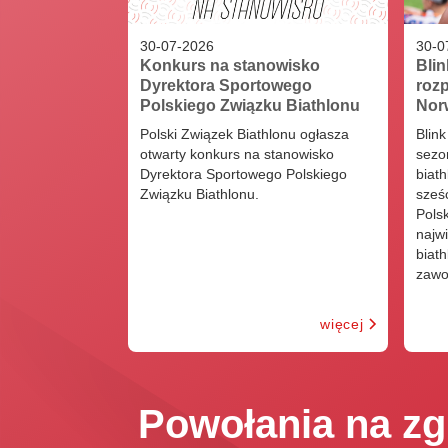
30
-
07
-
2026
30
-
0
Konkurs na stanowisko
Blin
Dyrektora Sportowego
rozp
Polskiego Związku Biathlonu
Nor
Polski Związek Biathlonu ogłasza
Blink
otwarty konkurs na stanowisko
sezo
Dyrektora Sportowego Polskiego
biath
Związku Biathlonu.
sześ
Polsk
najw
biat
zawo
więcej
Powołania na zg