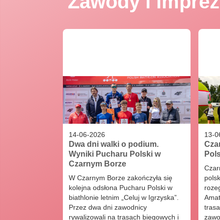
Zawody i imprez
14
-
06
-
2026
13
-
0
Dwa dni walki o podium.
Czar
Wyniki Pucharu Polski w
Pols
Czarnym Borze
Czarn
W Czarnym Borze zakończyła się
pols
kolejna odsłona Pucharu Polski w
roze
biathlonie letnim „Celuj w Igrzyska”.
Amat
Przez dwa dni zawodnicy
trasa
rywalizowali na trasach biegowych i
zawo