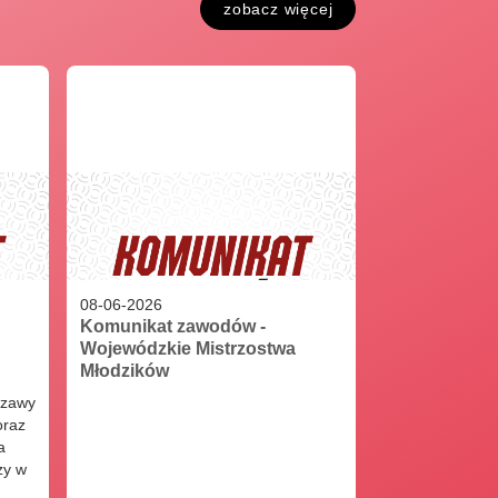
6
-
19.09.2026
zobacz więcej
wa Polski w biathlonie na nartorolkach
drój
6
-
27.09.2026
08
-
06
-
2026
Komunikat zawodów -
Wojewódzkie Mistrzostwa
Młodzików
szawy
oraz
a
ży w